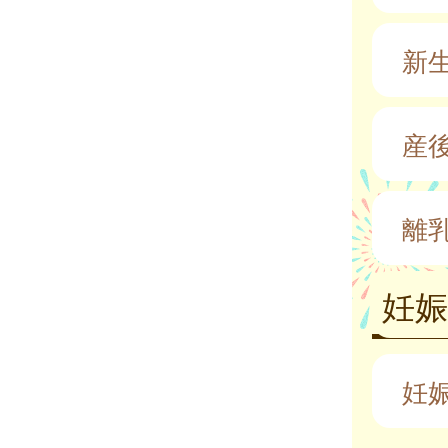
新
産
離
妊
妊