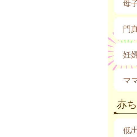
母
門
妊
マ
赤
低