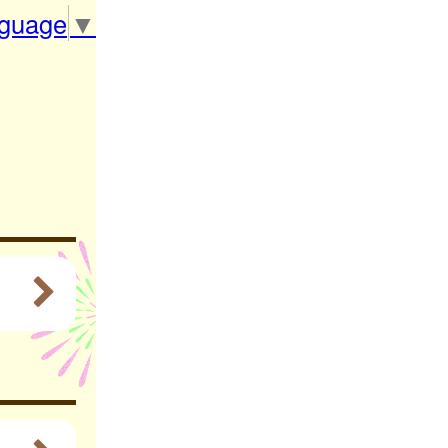
nguage
▼