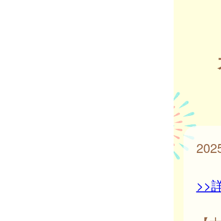
20
>>