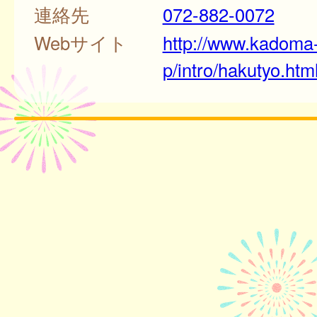
連絡先
072-882-0072
Webサイト
http://www.kadoma
p/intro/hakutyo.htm